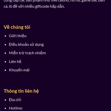
cá, lô đề với nhiều giftcode hấp dẫn.
Về chúng tôi
Giới thiệu
Điều khoản sử dụng
Miễn trừ trách nhiệm
Liên hệ
Khuyến mãi
Thông tin liên hệ
Địa chỉ:
Hotline: