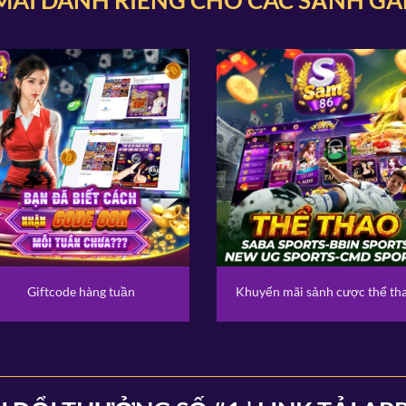
Giftcode hàng tuần
Khuyến mãi sảnh cược thể th