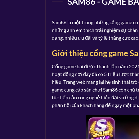
SAM86 - GAME BÀ
Sam86
là một trong những cổng game có t
những anh em thích trải nghiệm sự chân
dạng, nhiều ưu đãi và tỷ lệ thắng cực cao
Giới thiệu cổng game S
Cổng game bài được thành lập năm 2021 v
hoạt động nơi đây đã có 5 triệu lượt thà
hiệu. Trang web mang lại hệ sinh thái trò
game cung cấp sân chơi Sam86 còn chú tr
tục tiếp cận công nghệ hiện đại và ứng d
phản hồi của khách hàng để ngày một phát