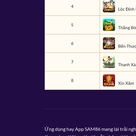
4
Lộc Đỉnh
5
Thằng B
6
Bến Thượ
7
Thanh Xà
8
Xin Xăm
Ứng dụng hay App SAM86 mang lại trải nghi