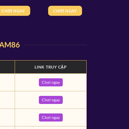
CHƠI NGAY
CHƠI NGAY
SAM86
LINK TRUY CẬP
Chơi ngay
Chơi ngay
Chơi ngay