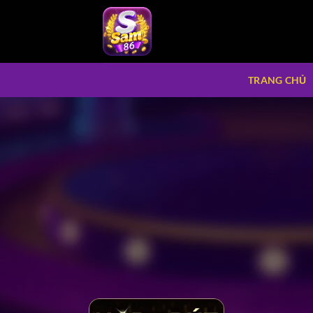
Skip
to
content
TRANG CHỦ