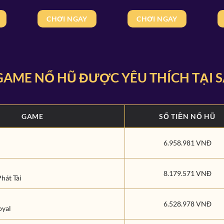
CHƠI NGAY
CHƠI NGAY
GAME NỔ HŨ ĐƯỢC YÊU THÍCH TẠI 
GAME
SỐ TIỀN NỔ HŨ
5.823.914 VNĐ
8.428.821 VNĐ
hát Tài
7.486.154 VNĐ
oyal