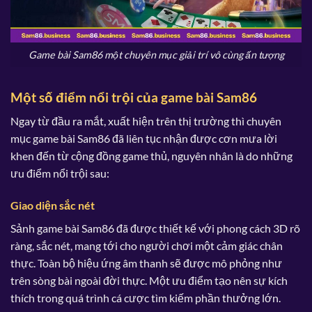
Game bài Sam86 một chuyên mục giải trí vô cùng ấn tượng
Một số điểm nổi trội của game bài Sam86
Ngay từ đầu ra mắt, xuất hiện trên thị trường thì chuyên
mục game bài Sam86 đã liên tục nhận được cơn mưa lời
khen đến từ cộng đồng game thủ, nguyên nhân là do những
ưu điểm nổi trội sau:
Giao diện sắc nét
Sảnh game bài Sam86 đã được thiết kế với phong cách 3D rõ
ràng, sắc nét, mang tới cho người chơi một cảm giác chân
thực. Toàn bộ hiệu ứng âm thanh sẽ được mô phỏng như
trên sòng bài ngoài đời thực. Một ưu điểm tạo nên sự kích
thích trong quá trình cá cược tìm kiếm phần thưởng lớn.