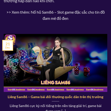
thưởng hấp dẫn nào khi chơi.
>> Xem thêm:
Nổ hũ Sam86 – Slot game đặc sắc cho tín đồ
đam mê đỏ đen
21
Dec
Liêng Sam86 – Game bài đổi thưởng quốc dân trên thị trường
Liêng Sam86 cực kỳ nổi tiếng trên nền tảng giải trí, game bài
được xem [...]