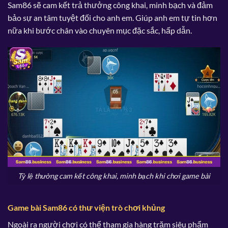
Sam86 sẽ cam kết trả thưởng công khai, minh bạch và đảm
bảo sự an tâm tuyệt đối cho anh em. Giúp anh em tự tin hơn
nữa khi bước chân vào chuyên mục đặc sắc, hấp dẫn.
Tỷ lệ thưởng cam kết công khai, minh bạch khi chơi game bài
Game bài Sam86 có thư viện trò chơi khủng
Ngoài ra người chơi có thể tham gia hàng trăm siêu phẩm